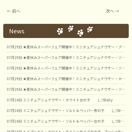
←
前へ
次へ
→
投
稿
ナ
News
ビ
ゲ
07月29日
★夏休みスーパーフェア開催中！ミニチュアシュナウザー・ブラック＆シルバー男の子 ことBaby❣注目❢今月の店長一押しわんこの紹介❢
ー
シ
07月29日
★夏休みスーパーフェア開催中！ミニチュアシュナウザー・ソルト＆ペッパー男の子① しおみBaby
ョ
07月29日
★夏休みスーパーフェア開催中！ミニチュアシュナウザー・ソルト＆ペッパー男の子② しおみBaby
ン
07月29日
★夏休みスーパーフェア開催中！ミニチュアシュナウザー・ホワイト男の子 こゆきBaby
07月29日
★夏休みスーパーフェア開催中！ミニチュアシュナウザー・ソルト＆ペッパー男の子 ボタンBaby
07月24日
ミニチュアシュナウザー・ホワイト女の子 しづBaby
07月24日
ミニチュアシュナウザー・ソルト＆ペッパー男の子 しづBaby
07月24日
ミニチュアシュナウザー・ソルト＆ペッパー女の子 しづBaby
06月18日
トイプードル・ホワイト・タイニーサイズ女の子 アーシャBaby