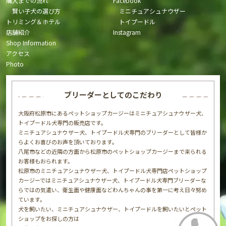
購入までの流れ
Facebook
賢い子犬の選び方
ミニチュアシュナウザー
トリミング＆ホテル
トイプードル
店舗紹介
Instagram
Shop Information
アクセス
Photo
ブリーダーとしてのこだわり
大阪府松原市にあるペットショップカージーはミニチュアシュナウザー犬、
トイプードル犬専門の販売店です。
ミニチュアシュナウザー犬、トイプードル犬専門のブリーダーとして皆様か
らよくお喜びのお声を頂いております。
八尾市などの近隣の方面から松原市のペットショップカージーまで来られる
お客様もおられます。
松原市のミニチュアシュナウザー犬、トイプードル犬専門店ペットショップ
カージーではミニチュアシュナウザー犬、トイプードル犬専門ブリーダーな
らではの気遣い、衛生面や健康面などわんちゃんの事を第一に考え日々努め
ています。
犬を飼いたい、ミニチュアシュナウザー、トイプードルを飼いたいとペット
ショップをお探しの方は